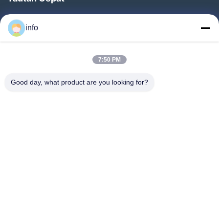
Rumah
info
Produk
Pertunjukan VR
7:50 PM
Tentang Kami
Good day, what product are you looking for?
Tur Pabrik
Kontrol Kualitas
Hubungi Kami
Minta Penawaran Harga
Berita
Follow Us