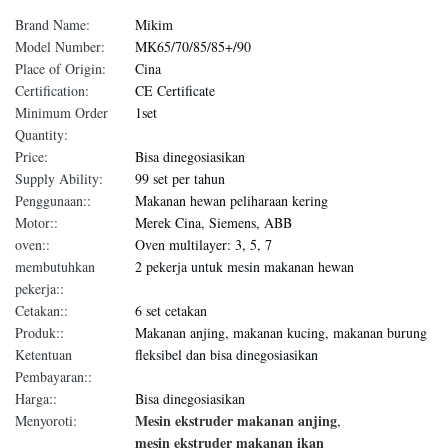
Brand Name:
Mikim
Model Number:
MK65/70/85/85+/90
Place of Origin:
Cina
Certification:
CE Certificate
Minimum Order
1set
Quantity:
Price:
Bisa dinegosiasikan
Supply Ability:
99 set per tahun
Penggunaan::
Makanan hewan peliharaan kering
Motor::
Merek Cina, Siemens, ABB
oven::
Oven multilayer: 3, 5, 7
membutuhkan
2 pekerja untuk mesin makanan hewan
pekerja::
Cetakan::
6 set cetakan
Produk::
Makanan anjing, makanan kucing, makanan burung
Ketentuan
fleksibel dan bisa dinegosiasikan
Pembayaran::
Harga::
Bisa dinegosiasikan
Mesin ekstruder makanan anjing
Menyoroti:
,
mesin ekstruder makanan ikan