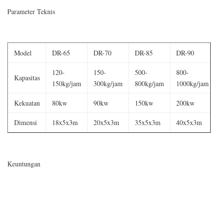
Parameter Teknis
Model
DR-65
DR-70
DR-85
DR-90
120-
150-
500-
800-
Kapasitas
150kg/jam
300kg/jam
800kg/jam
1000kg/jam
Kekuatan
80kw
90kw
150kw
200kw
Dimensi
18x5x3m
20x5x3m
35x5x3m
40x5x3m
Keuntungan