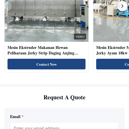
VIDEO
Mesin Ekstruder Makanan Hewan
Mesin Ekstruder 
Peliharaan Jerky Strip Daging Anjing
Jerky Ayam 18kw 
Dengan Sistem Baki Otomatis
Kucing Kering Al
Contact Now
Co
Request A Quote
Email
*