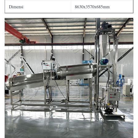
Dimensi
8630x3570x685mm