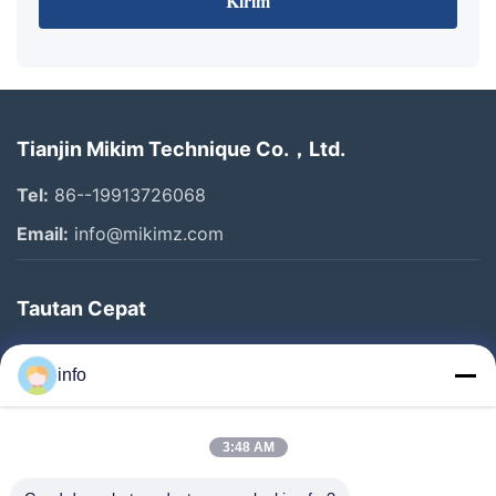
Kirim
Tianjin Mikim Technique Co.，Ltd.
Tel:
86--19913726068
Email:
info@mikimz.com
Tautan Cepat
Rumah
info
Produk
Pertunjukan VR
3:48 AM
Tentang Kami