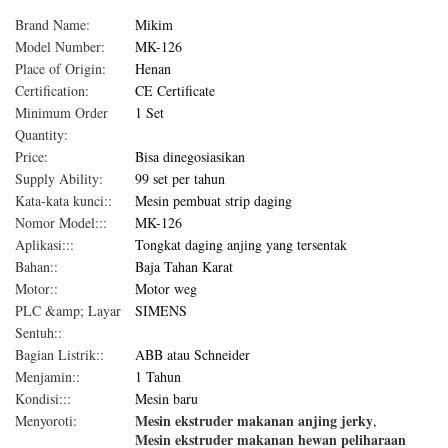
Brand Name:
Mikim
Model Number:
MK-126
Place of Origin:
Henan
Certification:
CE Certificate
Minimum Order
1 Set
Quantity:
Price:
Bisa dinegosiasikan
Supply Ability:
99 set per tahun
Kata-kata kunci::
Mesin pembuat strip daging
Nomor Model:::
MK-126
Aplikasi:::
Tongkat daging anjing yang tersentak
Bahan::
Baja Tahan Karat
Motor::
Motor weg
PLC &amp; Layar
SIMENS
Sentuh::
Bagian Listrik::
ABB atau Schneider
Menjamin::
1 Tahun
Kondisi:::
Mesin baru
Mesin ekstruder makanan anjing jerky
Menyoroti:
,
Mesin ekstruder makanan hewan peliharaan