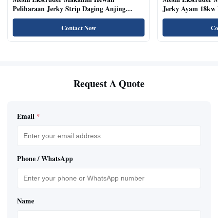
Peliharaan Jerky Strip Daging Anjing
Jerky Ayam 18kw 
Dengan Sistem Baki Otomatis
Kucing Kering Al
Contact Now
Co
Request A Quote
Email
*
Phone / WhatsApp
Name