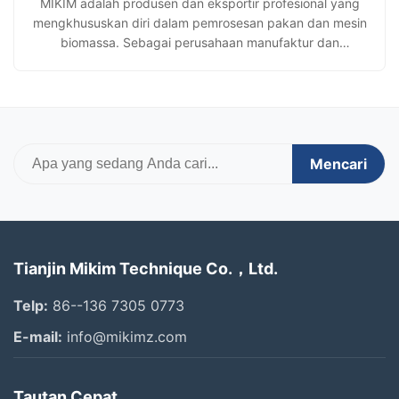
MIKIM adalah produsen dan eksportir profesional yang
mengkhususkan diri dalam pemrosesan pakan dan mesin
biomassa. Sebagai perusahaan manufaktur dan
perdagangan terintegrasi, kami mengoperasikan fasilitas
produksi kami sendiri dan mengelola seluruh proses mulai
dari desain dan manufaktur hingga pemeriksaan kualitas
dan pengiriman. Dengan sertifikasi ISO 9001 dan CE,
inspeksi pabrik SGS, dan pengalaman ekspor selama
bertahun-tahun, kami menyediakan mesin yang andal
Mencari
dan solusi khusus untuk pelangg
Tianjin Mikim Technique Co.，Ltd.
Telp:
86--136 7305 0773
E-mail:
info@mikimz.com
Tautan Cepat