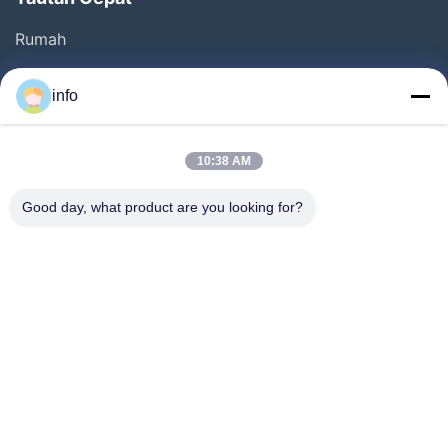
Rumah
Produk
info
Pertunjukan VR
Tentang Kami
10:38 AM
Tur Pabrik
Good day, what product are you looking for?
Kontrol Kualitas
Hubungi Kami
Minta Penawaran Harga
Berita
Follow Us