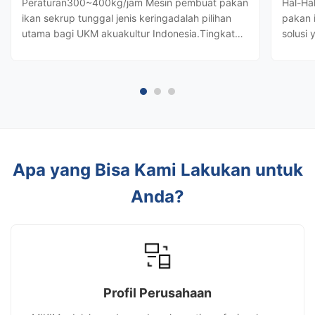
Peraturan300~400kg/jam Mesin pembuat pakan
Hal-Ha
ikan sekrup tunggal jenis keringadalah pilihan
pakan 
utama bagi UKM akuakultur Indonesia.Tingkat
solusi 
variabel 98%dan95% pencernaan proteindengan
menenga
menggunakan bahan lokal seperti dedak beras
0,2%da
dan singkong. Dengan menghilangkan
Rohu da
kebutuhan akan boiler uap, hal ini ...
diranc
Apa yang Bisa Kami Lakukan untuk
Anda?
Profil Perusahaan