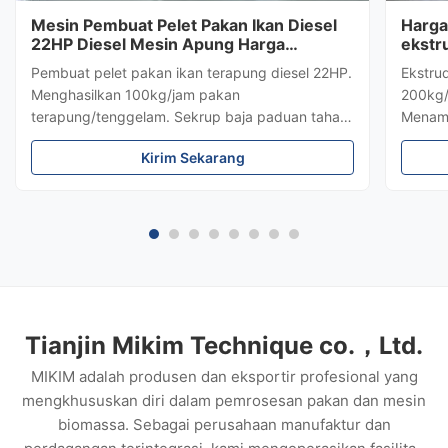
Mesin Pembuat Pelet Pakan Ikan Diesel
Harga
22HP Diesel Mesin Apung Harga
ekstr
100kg/jam di Australia
Mesin
Pembuat pelet pakan ikan terapung diesel 22HP.
Ekstru
menga
Menghasilkan 100kg/jam pakan
200kg/
terapung/tenggelam. Sekrup baja paduan tahan
Menamp
lama, bentuk pelet yang dapat disesuaikan (1-
disesu
Kirim Sekarang
12mm). Layanan formula & commissioning gratis
sederh
disediakan.
cetaka
dengan
pemas
Tianjin Mikim Technique co.，Ltd.
MIKIM adalah produsen dan eksportir profesional yang
mengkhususkan diri dalam pemrosesan pakan dan mesin
biomassa. Sebagai perusahaan manufaktur dan