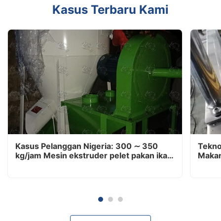
Kasus Terbaru Kami
Kasus Pelanggan Nigeria: 300 ∼ 350
Tekno
kg/jam Mesin ekstruder pelet pakan ikan
Makan
jenis kering yang mengambang Sukses
Diantar