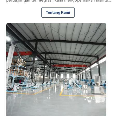
perdagangan terintegrasi, kami mengoperasikan fasilitas
produksi kami sendiri dan mengelola seluruh proses mulai
dari desain dan manufaktur hingga pemeriksaan kualitas
Tentang Kami
dan pengiriman. Dengan sertifikasi ISO 9001 dan CE,
inspeksi pabrik SGS, dan pengalaman ekspor selama
bertahun-tahun, kami menyediakan mesin yang andal dan
solusi khusus untuk pelangg