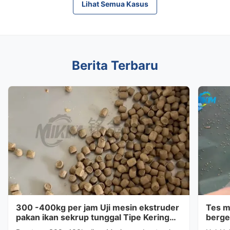
Lihat Semua Kasus
Berita Terbaru
300 -400kg per jam Uji mesin ekstruder
Tes m
pakan ikan sekrup tunggal Tipe Kering
berge
untuk pelanggan Indonesia
untuk