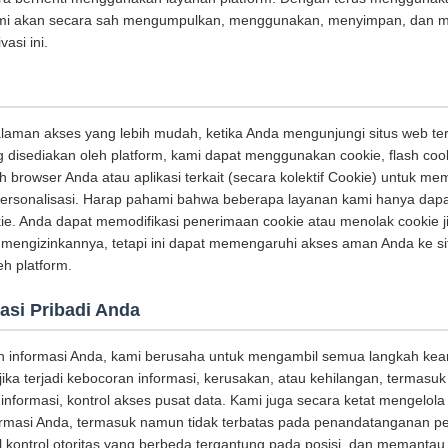
ami akan secara sah mengumpulkan, menggunakan, menyimpan, dan m
asi ini.
man akses yang lebih mudah, ketika Anda mengunjungi situs web terk
disediakan oleh platform, kami dapat menggunakan cookie, flash cook
eh browser Anda atau aplikasi terkait (secara kolektif Cookie) untuk 
ersonalisasi. Harap pahami bahwa beberapa layanan kami hanya dapa
. Anda dapat memodifikasi penerimaan cookie atau menolak cookie j
engizinkannya, tetapi ini dapat memengaruhi akses aman Anda ke sit
eh platform.
asi Pribadi Anda
 informasi Anda, kami berusaha untuk mengambil semua langkah kea
jika terjadi kebocoran informasi, kerusakan, atau kehilangan, termasu
informasi, kontrol akses pusat data. Kami juga secara ketat mengelola
ormasi Anda, termasuk namun tidak terbatas pada penandatanganan pe
kontrol otoritas yang berbeda tergantung pada posisi, dan memantau