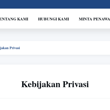
ENTANG KAMI
HUBUNGI KAMI
MINTA PENAW
jakan Privasi
Kebijakan Privasi