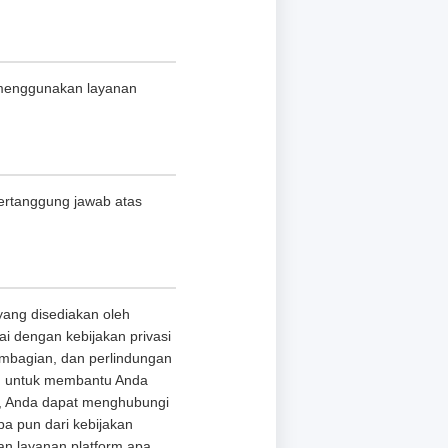
 menggunakan layanan
ertanggung jawab atas
ang disediakan oleh
 dengan kebijakan privasi
embagian, dan perlindungan
an untuk membantu Anda
ni, Anda dapat menghubungi
pa pun dari kebijakan
an layanan platform apa