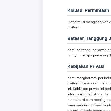
Klausul Permintaan
Platform ini mengingatkan
platform.
Batasan Tanggung 
Kami bertanggung jawab at
pernyataan apa pun yang di
Kebijakan Privasi
Kami menghormati perlindu
platform, kami akan mengu
ini. Kebijakan privasi ini
informasi pribadi Anda. K
memahami cara menjaga priv
kami melalui informasi kont
privasi ini, Anda harus se