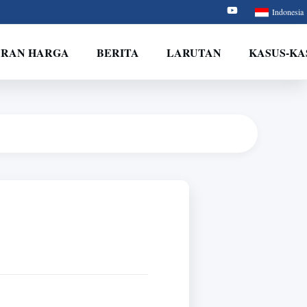
Indonesia
ARAN HARGA
BERITA
LARUTAN
KASUS-KA