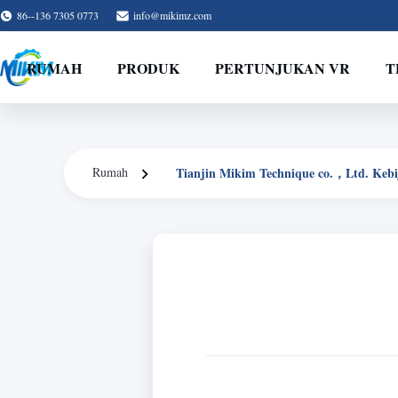
86--136 7305 0773
info@mikimz.com
RUMAH
PRODUK
PERTUNJUKAN VR
T
Tianjin Mikim Technique co.，Ltd. Kebi
Rumah