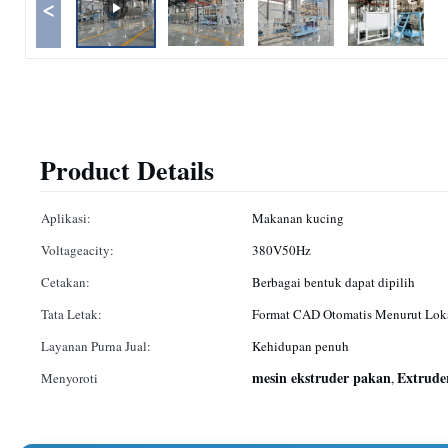
<
Product Details
Aplikasi:
Makanan kucing
Voltageacity:
380V50Hz
Cetakan:
Berbagai bentuk dapat dipilih
Tata Letak:
Format CAD Otomatis Menurut Lok
Layanan Purna Jual:
Kehidupan penuh
mesin ekstruder pakan
Extrude
Menyoroti
,