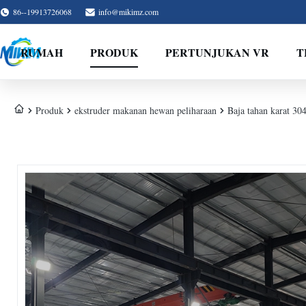
86--19913726068
info@mikimz.com
RUMAH
PRODUK
PERTUNJUKAN VR
T
Produk
ekstruder makanan hewan peliharaan
Baja tahan karat 30