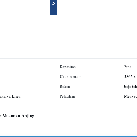
>
Kapasitas:
2ton
Ukuran mesin:
5865 ×
Bahan:
baja ta
akarya Klien
Pelatihan:
Menyedi
r Makanan Anjing