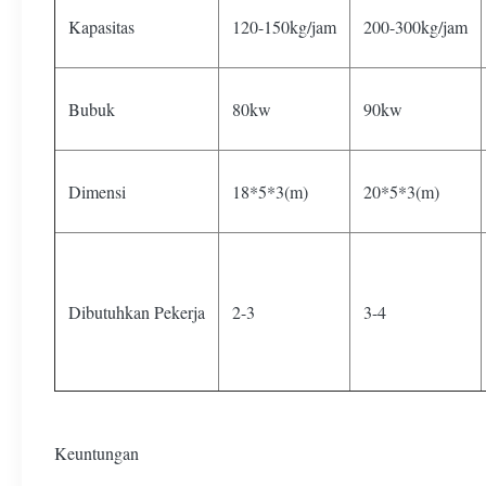
Kapasitas
120-150kg/jam
200-300kg/jam
Bubuk
80kw
90kw
Dimensi
18*5*3(m)
20*5*3(m)
Dibutuhkan Pekerja
2-3
3-4
Keuntungan