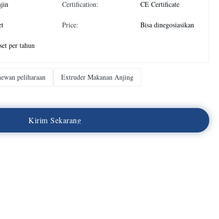
njin
Certification:
CE Certificate
et
Price:
Bisa dinegosiasikan
set per tahun
hewan peliharaan
Extruder Makanan Anjing
K
i
r
i
m
S
e
k
a
r
a
n
g