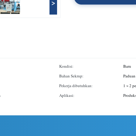
>
Kondisi:
Baru
Bahan Sekrup:
Paduan
Pekerja dibutuhkan:
1 ~ 2 p
n
Aplikasi:
Produk