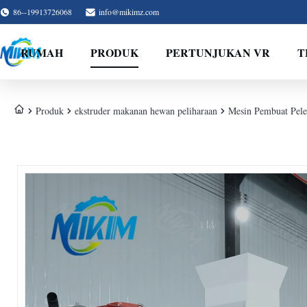
86--19913726068
info@mikimz.com
RUMAH
PRODUK
PERTUNJUKAN VR
T
Produk
ekstruder makanan hewan peliharaan
Mesin Pembuat Pele