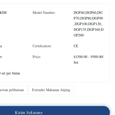
KIM
Model Number:
DGP40,DGP60,DG
P70,DGP80,DGP90
,DGP100,DGP120,
DGP135,DGP160,D
GP200
na
Certification:
CE
et
Price:
$1500.00 - 9500.00/
Set
 set per bulan
hewan peliharaan
Extruder Makanan Anjing
K
i
r
i
m
S
e
k
a
r
a
n
g