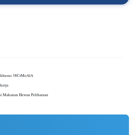
 khusus 38CrMoAlA
ekerja
si Makanan Hewan Peliharaan