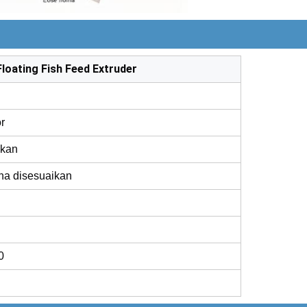
Floating Fish Feed Extruder
r
Ikan
a disesuaikan
0