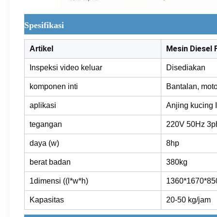
Spesifikasi
Mesin Diesel 
Artikel
Inspeksi video keluar
Disediakan
komponen inti
Bantalan, moto
aplikasi
Anjing kucing 
tegangan
220V 50Hz 3ph
daya (w)
8hp
berat badan
380kg
1dimensi ((l*w*h)
1360*1670*85
Kapasitas
20-50 kg/jam