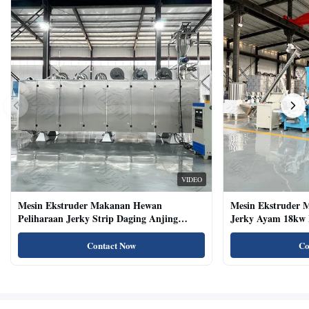
VIDEO
Mesin Ekstruder Makanan Hewan
Mesin Ekstruder 
Peliharaan Jerky Strip Daging Anjing
Jerky Ayam 18kw 
Dengan Sistem Baki Otomatis
Kucing Kering Al
Contact Now
Co