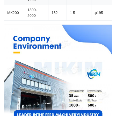
1800-
MK200
132
1.5
φ195
2000