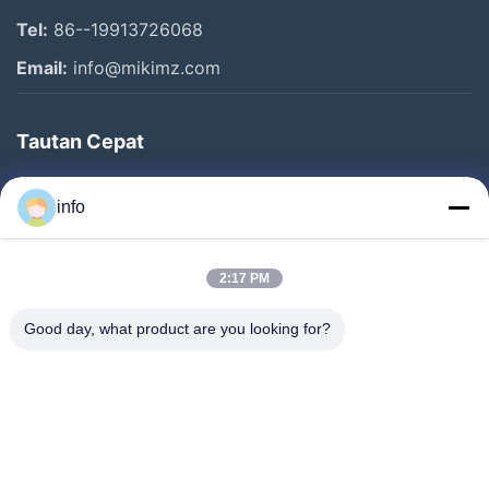
Tel:
86--19913726068
Email:
info@mikimz.com
Tautan Cepat
Rumah
info
Produk
Pertunjukan VR
2:17 PM
Tentang Kami
Good day, what product are you looking for?
Tur Pabrik
Kontrol Kualitas
Hubungi Kami
Minta Penawaran Harga