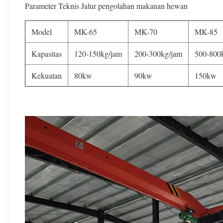
Parameter Teknis Jalur pengolahan makanan hewan
Model
MK-65
MK-70
MK-85
Kapasitas
120-150kg/jam
200-300kg/jam
500-800
Kekuatan
80kw
90kw
150kw