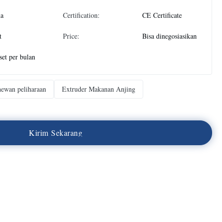
na
Certification:
CE Certificate
t
Price:
Bisa dinegosiasikan
set per bulan
hewan peliharaan
Extruder Makanan Anjing
K
i
r
i
m
S
e
k
a
r
a
n
g