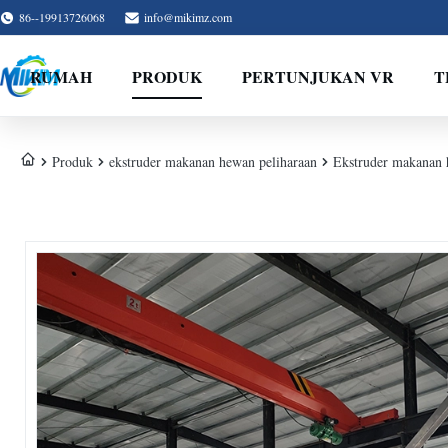
86--19913726068
info@mikimz.com
RUMAH
PRODUK
PERTUNJUKAN VR
T
Produk
ekstruder makanan hewan peliharaan
Ekstruder makanan h