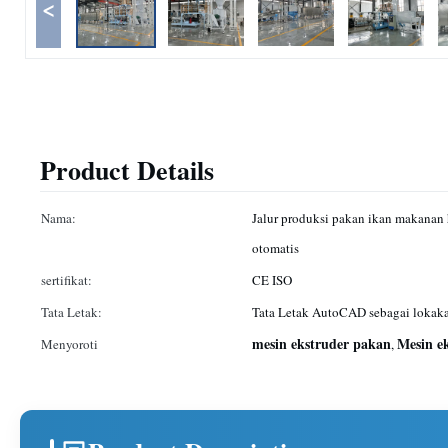
<
Product Details
Nama:
Jalur produksi pakan ikan makanan h
otomatis
sertifikat:
CE ISO
Tata Letak:
Tata Letak AutoCAD sebagai lokaka
mesin ekstruder pakan
Mesin e
Menyoroti
,