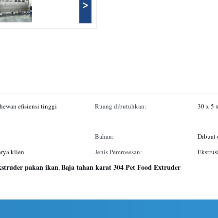
>
ewan efisiensi tinggi
Ruang dibutuhkan:
30 x 5 
Bahan:
Dibuat o
rya klien
Jenis Pemrosesan:
Ekstrus
kstruder pakan ikan
Baja tahan karat 304 Pet Food Extruder
,