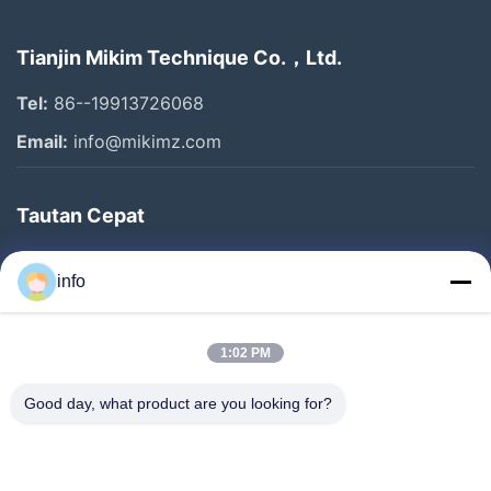
Tianjin Mikim Technique Co.，Ltd.
Tel:
86--19913726068
Email:
info@mikimz.com
Tautan Cepat
Rumah
info
Produk
Pertunjukan VR
1:02 PM
Tentang Kami
Good day, what product are you looking for?
Tur Pabrik
Kontrol Kualitas
Hubungi Kami