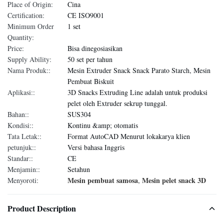
Place of Origin:
Cina
Certification:
CE ISO9001
Minimum Order
1 set
Quantity:
Price:
Bisa dinegosiasikan
Supply Ability:
50 set per tahun
Nama Produk::
Mesin Extruder Snack Snack Parato Starch, Mesin
Pembuat Biskuit
Aplikasi::
3D Snacks Extruding Line adalah untuk produksi
pelet oleh Extruder sekrup tunggal.
Bahan::
SUS304
Kondisi::
Kontinu &amp; otomatis
Tata Letak::
Format AutoCAD Menurut lokakarya klien
petunjuk::
Versi bahasa Inggris
Standar::
CE
Menjamin::
Setahun
Mesin pembuat samosa
Mesin pelet snack 3D
Menyoroti:
,
Product Description