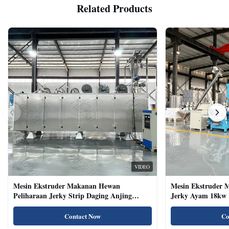
Related Products
VIDEO
Mesin Ekstruder Makanan Hewan
Mesin Ekstruder 
Peliharaan Jerky Strip Daging Anjing
Jerky Ayam 18kw 
Dengan Sistem Baki Otomatis
Kucing Kering Al
Contact Now
Co