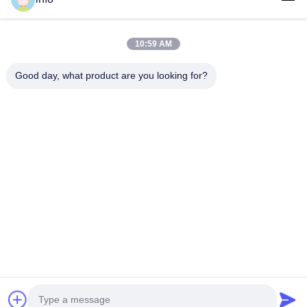
Produk
Pertunjukan VR
10:59 AM
Tentang Kami
Good day, what product are you looking for?
Tur Pabrik
Kontrol Kualitas
Hubungi Kami
Minta Penawaran Harga
Berita
Follow Us
©2016- Tianjin Mikim Technique co.，Ltd.. Semua Hak Dilindungi
Undang-undang