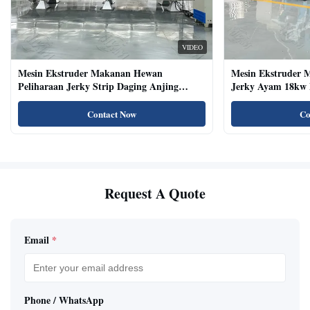
VIDEO
Mesin Ekstruder Makanan Hewan
Mesin Ekstruder 
Peliharaan Jerky Strip Daging Anjing
Jerky Ayam 18kw 
Dengan Sistem Baki Otomatis
Kucing Kering Al
Contact Now
Co
Request A Quote
Email
*
Phone / WhatsApp