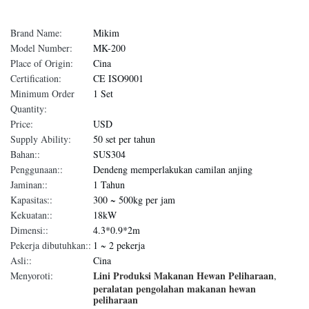
Brand Name:
Mikim
Model Number:
MK-200
Place of Origin:
Cina
Certification:
CE ISO9001
Minimum Order
1 Set
Quantity:
Price:
USD
Supply Ability:
50 set per tahun
Bahan::
SUS304
Penggunaan::
Dendeng memperlakukan camilan anjing
Jaminan::
1 Tahun
Kapasitas::
300 ~ 500kg per jam
Kekuatan::
18kW
Dimensi::
4.3*0.9*2m
Pekerja dibutuhkan::
1 ~ 2 pekerja
Asli::
Cina
Lini Produksi Makanan Hewan Peliharaan
Menyoroti:
,
peralatan pengolahan makanan hewan
peliharaan