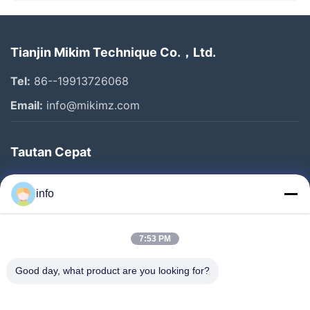
Tianjin Mikim Technique Co.，Ltd.
Tel:
86--19913726068
Email:
info@mikimz.com
Tautan Cepat
Rumah
info
Produk
Pertunjukan VR
7:53 PM
Tentang Kami
Good day, what product are you looking for?
Tur Pabrik
Kontrol Kualitas