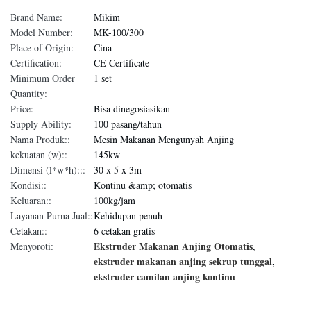
Brand Name:
Mikim
Model Number:
MK-100/300
Place of Origin:
Cina
Certification:
CE Certificate
Minimum Order
1 set
Quantity:
Price:
Bisa dinegosiasikan
Supply Ability:
100 pasang/tahun
Nama Produk::
Mesin Makanan Mengunyah Anjing
kekuatan (w)::
145kw
Dimensi (l*w*h):::
30 x 5 x 3m
Kondisi::
Kontinu &amp; otomatis
Keluaran::
100kg/jam
Layanan Purna Jual::
Kehidupan penuh
Cetakan::
6 cetakan gratis
Ekstruder Makanan Anjing Otomatis
Menyoroti:
,
ekstruder makanan anjing sekrup tunggal
,
ekstruder camilan anjing kontinu