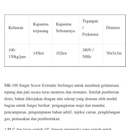
Tegangan
Kapasitas
Kapasitas
Keluaran
/
Dimensi
terpasang
Sebenarnya
Frekuensi
100-
380V /
145kw
102kw
30x5x3m
150kg/jam
50Hz
MK-100 Single Screw Extruder berfungsi untuk membuat gelatinisasi
tepung dan pati secara terus menerus dan otomatis. Setelah pemberian
dosis, bahan dikerjakan dengan satu sekrup yang disusun oleh modul
bagian untuk fungsi berikut: pengangkutan maju dan mundur,
pencampuran, pengumpanan bahan aditif, injeksi cairan, penghilangan
gas, pemasakan dan pembentukan.
1.PLC dan layar sentuh 10” dengan antarmuka yang ramah untuk