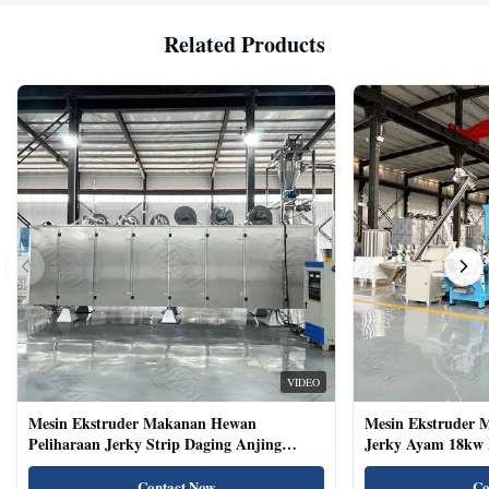
Related Products
VIDEO
Mesin Ekstruder Makanan Hewan
Mesin Ekstruder 
Peliharaan Jerky Strip Daging Anjing
Jerky Ayam 18kw 
Dengan Sistem Baki Otomatis
Kucing Kering Al
Contact Now
Co