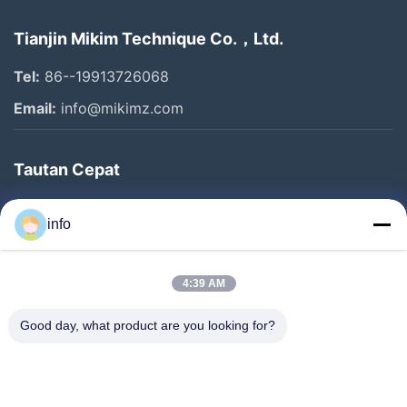
Tianjin Mikim Technique Co.，Ltd.
Tel:
86--19913726068
Email:
info@mikimz.com
Tautan Cepat
Rumah
info
Produk
Pertunjukan VR
4:39 AM
Tentang Kami
Good day, what product are you looking for?
Tur Pabrik
Kontrol Kualitas
Hubungi Kami