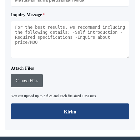
Inquiry Message
*
Attach Files
Choose Files
You can upload up to 5 files and Each file sized 10M max.
Kirim