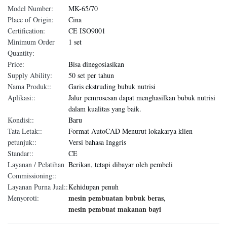
Model Number:
MK-65/70
Place of Origin:
Cina
Certification:
CE ISO9001
Minimum Order
1 set
Quantity:
Price:
Bisa dinegosiasikan
Supply Ability:
50 set per tahun
Nama Produk::
Garis ekstruding bubuk nutrisi
Aplikasi::
Jalur pemrosesan dapat menghasilkan bubuk nutrisi
dalam kualitas yang baik.
Kondisi::
Baru
Tata Letak::
Format AutoCAD Menurut lokakarya klien
petunjuk::
Versi bahasa Inggris
Standar::
CE
Layanan / Pelatihan
Berikan, tetapi dibayar oleh pembeli
Commissioning::
Layanan Purna Jual::
Kehidupan penuh
mesin pembuatan bubuk beras
Menyoroti:
,
mesin pembuat makanan bayi