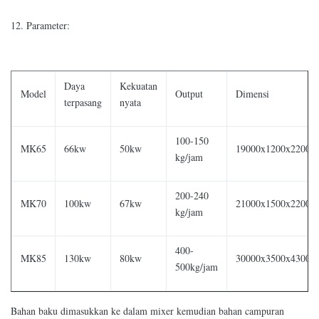
12. Parameter:
Daya
Kekuatan
Model
Output
Dimensi
terpasang
nyata
100-150
MK65
66kw
50kw
19000x1200x2200
kg/jam
200-240
MK70
100kw
67kw
21000x1500x2200
kg/jam
400-
MK85
130kw
80kw
30000x3500x4300
500kg/jam
Bahan baku dimasukkan ke dalam mixer kemudian bahan campuran