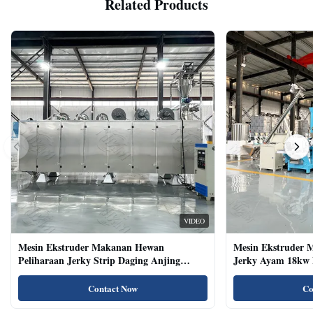
Related Products
VIDEO
Mesin Ekstruder Makanan Hewan
Mesin Ekstruder 
Peliharaan Jerky Strip Daging Anjing
Jerky Ayam 18kw 
Dengan Sistem Baki Otomatis
Kucing Kering Al
Contact Now
Co