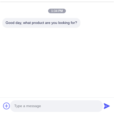
Pertunjukan VR
1:34 PM
Tentang Kami
Good day, what product are you looking for?
Tur Pabrik
Kontrol Kualitas
Hubungi Kami
Minta Penawaran Harga
Berita
Follow Us
©2016- Tianjin Mikim Technique co.，Ltd.. Semua Hak Dilindungi
Undang-undang