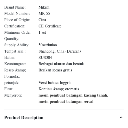
Brand Name:
Mikim
Model Number:
MK-55
Place of Origin:
Cina
Certification:
CE Certificate
Minimum Order
1 set
Quantity:
Supply Ability:
50set/bulan
Tempat asal::
Shandong, Cina (Daratan)
Bahan::
SUS304
Keuntungan::
Berbagai ukuran dan bentuk
Resep &amp;
Berikan secara gratis
Formula::
petunjuk::
Versi bahasa Inggris
Fitur::
Kontinu &amp; otomatis
mesin pembuat batangan kacang tanah
Menyoroti:
,
mesin pembuat batangan sereal
Product Description