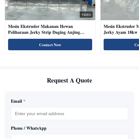
VIDEO
Mesin Ekstruder Makanan Hewan
Mesin Ekstruder 
Peliharaan Jerky Strip Daging Anjing
Jerky Ayam 18kw 
Dengan Sistem Baki Otomatis
Kucing Kering Al
Contact Now
Co
Request A Quote
Email
*
Phone / WhatsApp