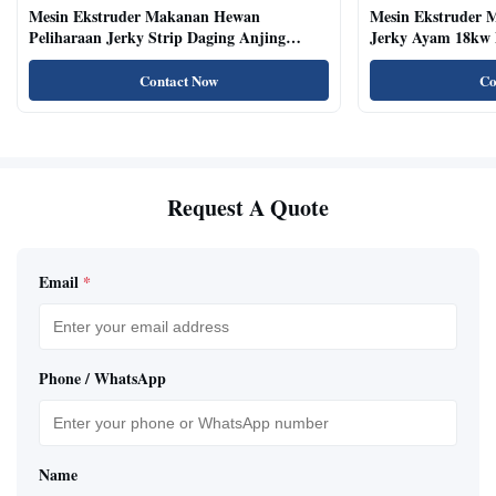
Mesin Ekstruder Makanan Hewan
Mesin Ekstruder 
Peliharaan Jerky Strip Daging Anjing
Jerky Ayam 18kw 
Dengan Sistem Baki Otomatis
Kucing Kering Al
Contact Now
Co
Request A Quote
Email
*
Phone / WhatsApp
Name