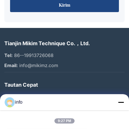
Kirim
Tianjin Mikim Technique Co.，Ltd.
Tel:
86--19913726068
Email:
info@mikimz.com
Tautan Cepat
Rumah
info
Produk
Pertunjukan VR
9:27 PM
Tentang Kami