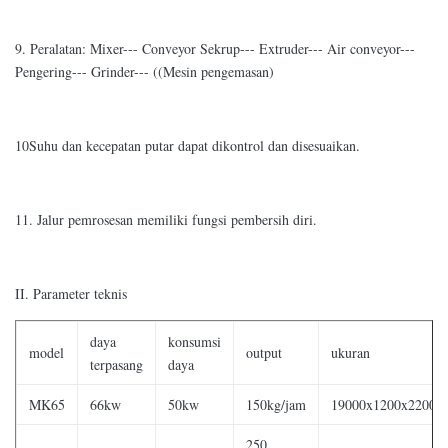
9. Peralatan: Mixer--- Conveyor Sekrup--- Extruder--- Air conveyor---
Pengering--- Grinder--- ((Mesin pengemasan)
10Suhu dan kecepatan putar dapat dikontrol dan disesuaikan.
11. Jalur pemrosesan memiliki fungsi pembersih diri.
II. Parameter teknis
daya
konsumsi
model
output
ukuran
terpasang
daya
MK65
66kw
50kw
150kg/jam
19000x1200x2200
250