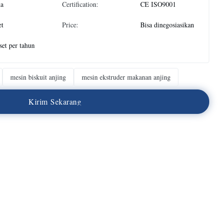
na
Certification:
CE ISO9001
et
Price:
Bisa dinegosiasikan
set per tahun
mesin biskuit anjing
mesin ekstruder makanan anjing
K
i
r
i
m
S
e
k
a
r
a
n
g