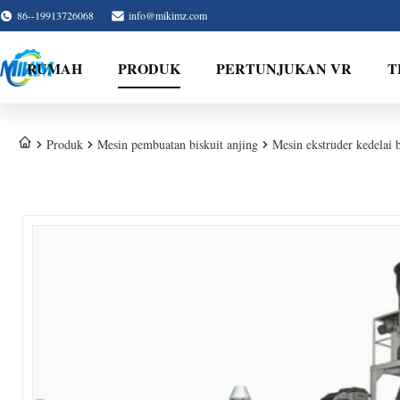
86--19913726068
info@mikimz.com
RUMAH
PRODUK
PERTUNJUKAN VR
T
Produk
Mesin pembuatan biskuit anjing
Mesin ekstruder kedelai b