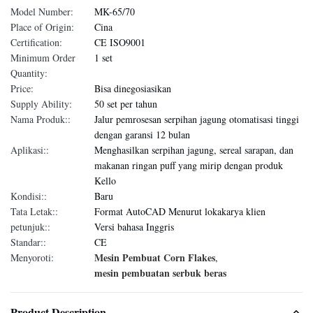
Model Number:
MK-65/70
Place of Origin:
Cina
Certification:
CE ISO9001
Minimum Order
1 set
Quantity:
Price:
Bisa dinegosiasikan
Supply Ability:
50 set per tahun
Nama Produk::
Jalur pemrosesan serpihan jagung otomatisasi tinggi
dengan garansi 12 bulan
Aplikasi::
Menghasilkan serpihan jagung, sereal sarapan, dan
makanan ringan puff yang mirip dengan produk
Kello
Kondisi::
Baru
Tata Letak::
Format AutoCAD Menurut lokakarya klien
petunjuk::
Versi bahasa Inggris
Standar::
CE
Mesin Pembuat Corn Flakes
Menyoroti:
,
mesin pembuatan serbuk beras
Product Description