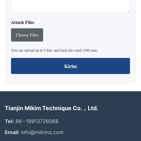
Attach Files
Choose Files
You can upload up to 5 files and Each file sized 10M max.
Kirim
Tianjin Mikim Technique Co.，Ltd.
Tel:
86--19913726068
Email:
info@mikimz.com