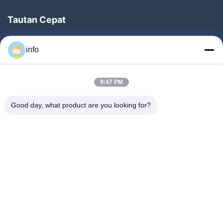
Tautan Cepat
Rumah
info
Produk
Pertunjukan VR
9:47 PM
Tentang Kami
Good day, what product are you looking for?
Tur Pabrik
Kontrol Kualitas
Hubungi Kami
Minta Penawaran Harga
Berita
Follow Us