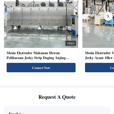
VIDEO
Mesin Ekstruder Makanan Hewan
Mesin Ekstruder 
Peliharaan Jerky Strip Daging Anjing
Jerky Ayam 18kw 
Dengan Sistem Baki Otomatis
Kucing Kering Al
Contact Now
Co
Request A Quote
Email
*