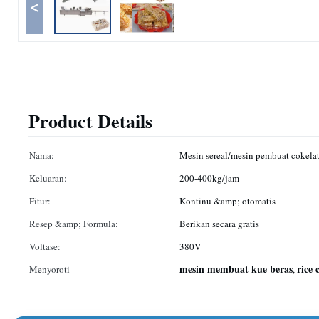
<
Product Details
Nama:
Mesin sereal/mesin pembuat cokela
Keluaran:
200-400kg/jam
Fitur:
Kontinu &amp; otomatis
Resep &amp; Formula:
Berikan secara gratis
Voltase:
380V
mesin membuat kue beras
rice
Menyoroti
,