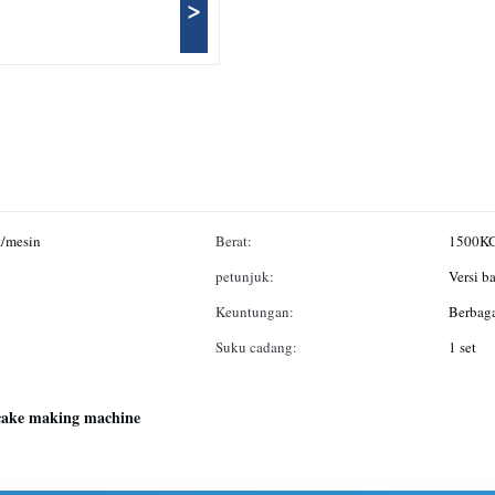
>
t/mesin
Berat:
1500K
petunjuk:
Versi b
Keuntungan:
Berbaga
Suku cadang:
1 set
 cake making machine