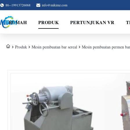
86--19913726068
info@mikimz.com
RUMAH
PRODUK
PERTUNJUKAN VR
T
Produk
Mesin pembuatan bar sereal
Mesin pembuatan permen bar 