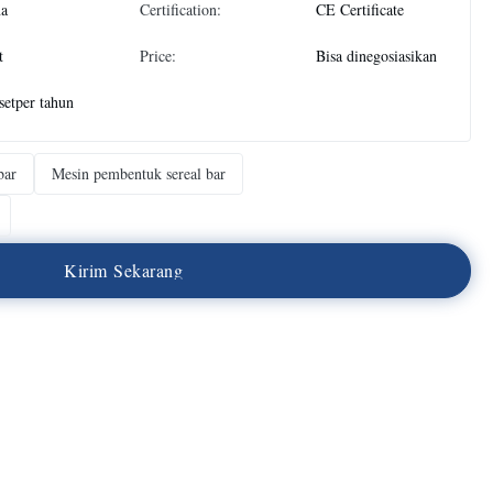
na
Certification:
CE Certificate
t
Price:
Bisa dinegosiasikan
setper tahun
bar
Mesin pembentuk sereal bar
K
i
r
i
m
S
e
k
a
r
a
n
g