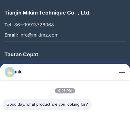
Tianjin Mikim Technique Co.，Ltd.
Tel:
86--19913726068
Email:
info@mikimz.com
Tautan Cepat
Rumah
info
Produk
Pertunjukan VR
9:06 PM
Tentang Kami
Good day, what product are you looking for?
Tur Pabrik
Kontrol Kualitas
Hubungi Kami