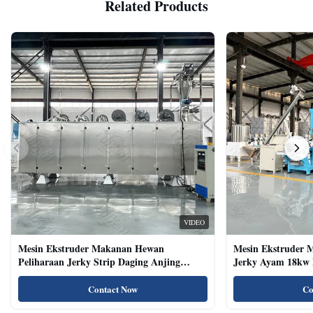
Related Products
VIDEO
Mesin Ekstruder Makanan Hewan
Mesin Ekstruder 
Peliharaan Jerky Strip Daging Anjing
Jerky Ayam 18kw 
Dengan Sistem Baki Otomatis
Kucing Kering Al
Contact Now
Co