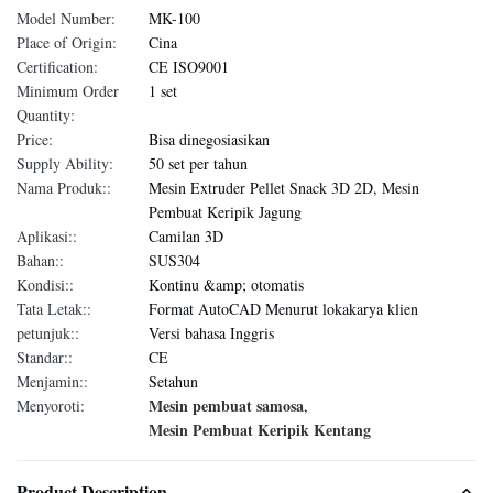
Model Number:
MK-100
Place of Origin:
Cina
Certification:
CE ISO9001
Minimum Order
1 set
Quantity:
Price:
Bisa dinegosiasikan
Supply Ability:
50 set per tahun
Nama Produk::
Mesin Extruder Pellet Snack 3D 2D, Mesin
Pembuat Keripik Jagung
Aplikasi::
Camilan 3D
Bahan::
SUS304
Kondisi::
Kontinu &amp; otomatis
Tata Letak::
Format AutoCAD Menurut lokakarya klien
petunjuk::
Versi bahasa Inggris
Standar::
CE
Menjamin::
Setahun
Mesin pembuat samosa
Menyoroti:
,
Mesin Pembuat Keripik Kentang
Product Description