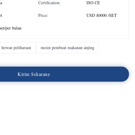
na
Certification:
ISO CE
et
Price:
USD 40000 /SET
set/per bulan
n hewan peliharaan
mesin pembuat makanan anjing
K
i
r
i
m
S
e
k
a
r
a
n
g