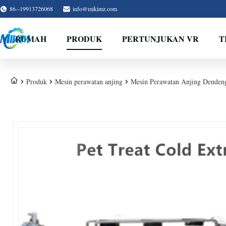
86--19913726068
info@mikimz.com
RUMAH
PRODUK
PERTUNJUKAN VR
T
Produk
Mesin perawatan anjing
Mesin Perawatan Anjing Denden