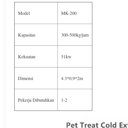
Model
MK-200
Kapasitas
300-500kg/jam
Kekuatan
51kw
Dimensi
4.3*0,9*2m
Pekerja Dibutuhkan
1-2