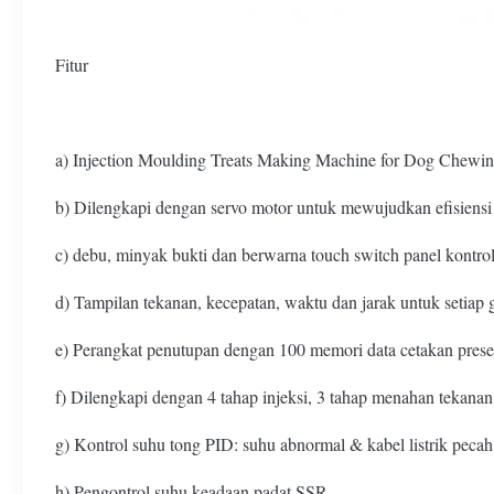
Fitur
a) Injection Moulding Treats Making Machine for Dog Chewing
b) Dilengkapi dengan servo motor untuk mewujudkan efisiensi 
c) debu, minyak bukti dan berwarna touch switch panel kontrol
d) Tampilan tekanan, kecepatan, waktu dan jarak untuk setiap 
e) Perangkat penutupan dengan 100 memori data cetakan prese
f) Dilengkapi dengan 4 tahap injeksi, 3 tahap menahan tekanan
g) Kontrol suhu tong PID: suhu abnormal & kabel listrik pecah
h) Pengontrol suhu keadaan padat SSR.