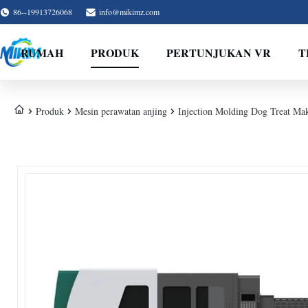
86--19913726068
info@mikimz.com
RUMAH
PRODUK
PERTUNJUKAN VR
T
Produk
Mesin perawatan anjing
Injection Molding Dog Treat M