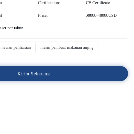
na
Certification:
CE Certificate
et
Price:
38000-48000USD
 set per tahun
n hewan peliharaan
mesin pembuat makanan anjing
K
i
r
i
m
S
e
k
a
r
a
n
g