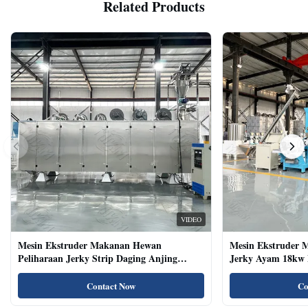
Related Products
VIDEO
Mesin Ekstruder Makanan Hewan
Mesin Ekstruder 
Peliharaan Jerky Strip Daging Anjing
Jerky Ayam 18kw 
Dengan Sistem Baki Otomatis
Kucing Kering Al
Contact Now
Co