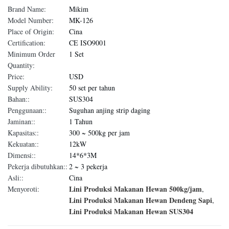
Brand Name:
Mikim
Model Number:
MK-126
Place of Origin:
Cina
Certification:
CE ISO9001
Minimum Order
1 Set
Quantity:
Price:
USD
Supply Ability:
50 set per tahun
Bahan::
SUS304
Penggunaan::
Suguhan anjing strip daging
Jaminan::
1 Tahun
Kapasitas::
300 ~ 500kg per jam
Kekuatan::
12kW
Dimensi::
14*6*3M
Pekerja dibutuhkan::
2 ~ 3 pekerja
Asli::
Cina
Lini Produksi Makanan Hewan 500kg/jam
Menyoroti:
,
Lini Produksi Makanan Hewan Dendeng Sapi
,
Lini Produksi Makanan Hewan SUS304