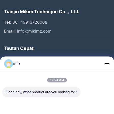
Tianjin Mikim Technique Co.，Ltd.
Tel:
86--19913726068
Email:
info@mikimz.com
Tautan Cepat
Rumah
info
Produk
Pertunjukan VR
10:24 AM
Tentang Kami
Good day, what product are you looking for?
Tur Pabrik
Kontrol Kualitas
Hubungi Kami