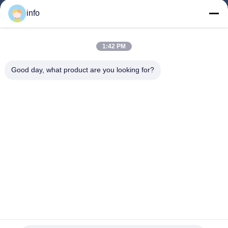
Rumah
info
Produk
Pertunjukan VR
1:42 PM
Tentang Kami
Good day, what product are you looking for?
Tur Pabrik
Kontrol Kualitas
Hubungi Kami
Minta Penawaran Harga
Berita
Follow Us