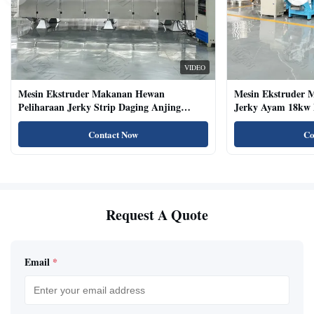
VIDEO
Mesin Ekstruder Makanan Hewan
Mesin Ekstruder 
Peliharaan Jerky Strip Daging Anjing
Jerky Ayam 18kw 
Dengan Sistem Baki Otomatis
Kucing Kering Al
Contact Now
Co
Request A Quote
Email
*