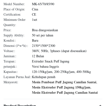
Model Number:
MK-65/70/85/90
Place of Origin:
Cina
Certification:
CE
Minimum Order
1set
Quantity:
Price:
Bisa dinegosiasikan
Supply Ability:
50 set per tahun
Kondisi::
Baru
Dimensi (l*w*h)::
2150*1500*2300
Voltase::
380V, 50Hz, 3phases (dapat disesuaikan)
Jaminan::
12 Bulan
Terapan::
Extruder Snack Puff Jagung
petunjuk::
Versi bahasa Inggris
Kapasitas::
120-150kg/jam, 200-250kg/jam, 400-500kg
Layanan Purna Jual::
Kehidupan penuh
Mesin Pembuat Puff Jagung Camilan Santai
Menyoroti:
,
Mesin Ekstruder Puff Jagung 150kg/jam
,
Mesin Ekstruder Puff Jagung Camilan Santai
Product Description