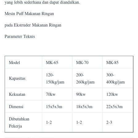
yang lebih sederhana dan dapat diandalkan.
Mesin Puff Makanan Ringan
pada Ekstruder Makanan Ringan
Parameter Teknis
Model
MK-65
MK-70
MK-85
120-
200-
300-
Kapasitas
150kg/jam
260kg/jam
400kg/jam
Kekuatan
70kw
90kw
120kw
Dimensi
15x5x3m
18x5x3m
22x5x3m
Dibutuhkan
1-2
1-2
2-3
Pekerja