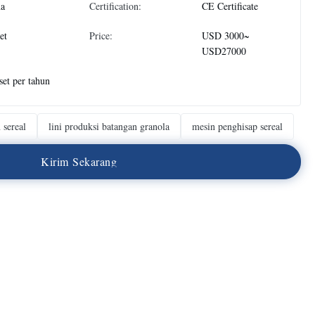
na
Certification:
CE Certificate
et
Price:
USD 3000~
USD27000
set per tahun
 sereal
lini produksi batangan granola
mesin penghisap sereal
K
i
r
i
m
S
e
k
a
r
a
n
g