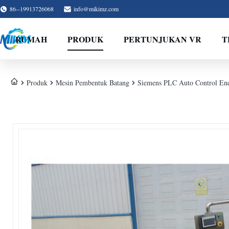
86--19913726068
info@mikimz.com
RUMAH
PRODUK
PERTUNJUKAN VR
T
Produk
Mesin Pembentuk Batang
Siemens PLC Auto Control Ene