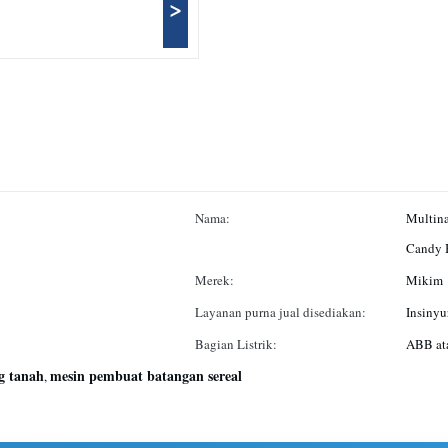
>
Nama:
Multin
Candy 
Merek:
Mikim
Layanan purna jual disediakan:
Insinyu
Bagian Listrik:
ABB at
g tanah
mesin pembuat batangan sereal
,