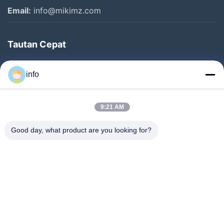
Email:
info@mikimz.com
Tautan Cepat
Rumah
info
Produk
Pertunjukan VR
9:21 AM
Tentang Kami
Good day, what product are you looking for?
Tur Pabrik
Kontrol Kualitas
Hubungi Kami
Minta Penawaran Harga
Berita