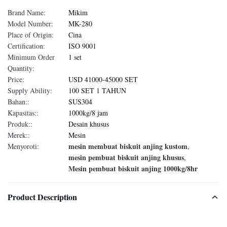
Brand Name:
Mikim
Model Number:
MK-280
Place of Origin:
Cina
Certification:
ISO 9001
Minimum Order
1 set
Quantity:
Price:
USD 41000-45000 SET
Supply Ability:
100 SET 1 TAHUN
Bahan::
SUS304
Kapasitas::
1000kg/8 jam
Produk::
Desain khusus
Merek::
Mesin
mesin membuat biskuit anjing kustom
Menyoroti:
,
mesin pembuat biskuit anjing khusus
,
Mesin pembuat biskuit anjing 1000kg/8hr
Product Description