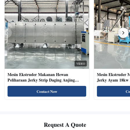
VIDEO
Mesin Ekstruder Makanan Hewan
Mesin Ekstruder 
Peliharaan Jerky Strip Daging Anjing
Jerky Ayam 18kw 
Dengan Sistem Baki Otomatis
Kucing Kering Al
Contact Now
Co
Request A Quote