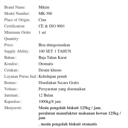
Brand Name:
Mikim
Model Number:
MK-300
Place of Origin:
Cina
Certification:
CE & ISO 9001
Minimum Order
1 set
Quantity:
Price:
Bisa dinegosiasikan
Supply Ability:
100 SET 1 TAHUN
Bahan::
Baja Tahan Karat
Kondisi::
Otomatis
Cetakan::
Desain khusus
Layanan Purna Jual::
Kehidupan penuh
Rumus::
Disediakan Secara Gratis
Voltase::
Persyaratan yang disesuaikan
Jaminan::
12 Bulan
Kapasitas::
1000kg/8 jam
Mesin pengolah biskuit 125kg / jam
Menyoroti:
,
peralatan manufaktur makanan hewan 125kg /
jam
mesin pengolah biskuit otomatis
,