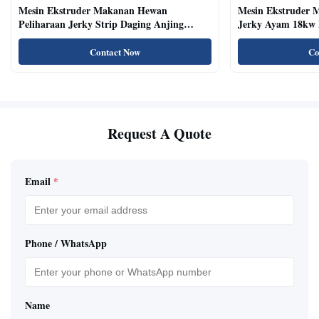
Mesin Ekstruder Makanan Hewan
Mesin Ekstruder 
Peliharaan Jerky Strip Daging Anjing
Jerky Ayam 18kw 
Dengan Sistem Baki Otomatis
Kucing Kering Al
Contact Now
Co
Request A Quote
Email
*
Phone / WhatsApp
Name