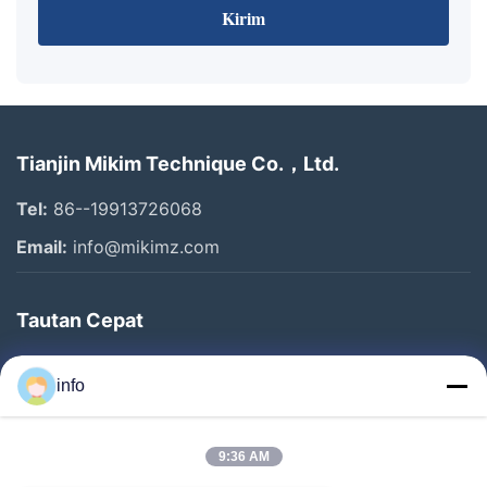
Kirim
Tianjin Mikim Technique Co.，Ltd.
Tel:
86--19913726068
Email:
info@mikimz.com
Tautan Cepat
Rumah
info
Produk
Pertunjukan VR
9:36 AM
Tentang Kami