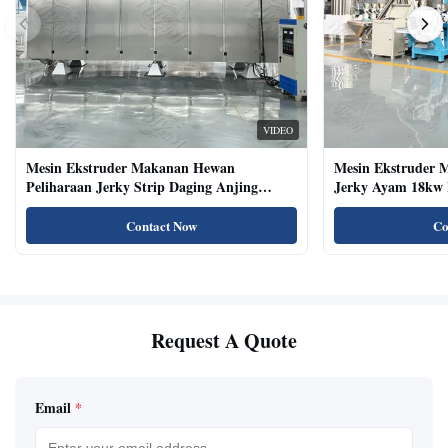
VIDEO
Mesin Ekstruder Makanan Hewan
Mesin Ekstruder 
Peliharaan Jerky Strip Daging Anjing
Jerky Ayam 18kw 
Dengan Sistem Baki Otomatis
Kucing Kering Al
Contact Now
Co
Request A Quote
Email
*