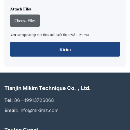
Attach Files
Choose Files
You can upload up to 5 files and Each file sized 10M max.
Kirim
Tianjin Mikim Technique Co.，Ltd.
Tel:
86--19913726068
Email:
info@mikimz.com
Tautan Cepat