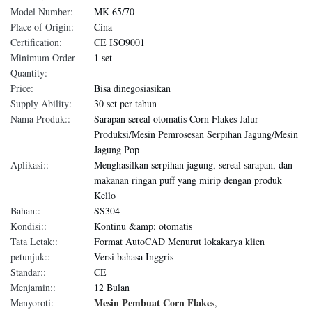
Model Number:
MK-65/70
Place of Origin:
Cina
Certification:
CE ISO9001
Minimum Order
1 set
Quantity:
Price:
Bisa dinegosiasikan
Supply Ability:
30 set per tahun
Nama Produk::
Sarapan sereal otomatis Corn Flakes Jalur
Produksi/Mesin Pemrosesan Serpihan Jagung/Mesin
Jagung Pop
Aplikasi::
Menghasilkan serpihan jagung, sereal sarapan, dan
makanan ringan puff yang mirip dengan produk
Kello
Bahan::
SS304
Kondisi::
Kontinu &amp; otomatis
Tata Letak::
Format AutoCAD Menurut lokakarya klien
petunjuk::
Versi bahasa Inggris
Standar::
CE
Menjamin::
12 Bulan
Mesin Pembuat Corn Flakes
Menyoroti:
,