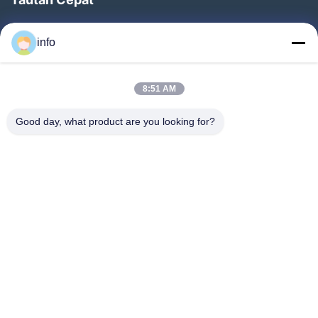
Rumah
info
Produk
Pertunjukan VR
8:51 AM
Tentang Kami
Good day, what product are you looking for?
Tur Pabrik
Kontrol Kualitas
Hubungi Kami
Minta Penawaran Harga
Berita
Follow Us