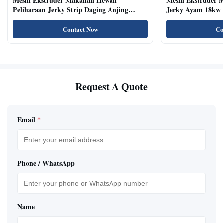
Mesin Ekstruder Makanan Hewan
Mesin Ekstruder 
Peliharaan Jerky Strip Daging Anjing
Jerky Ayam 18kw 
Dengan Sistem Baki Otomatis
Kucing Kering Al
Contact Now
Co
Request A Quote
Email
*
Phone / WhatsApp
Name