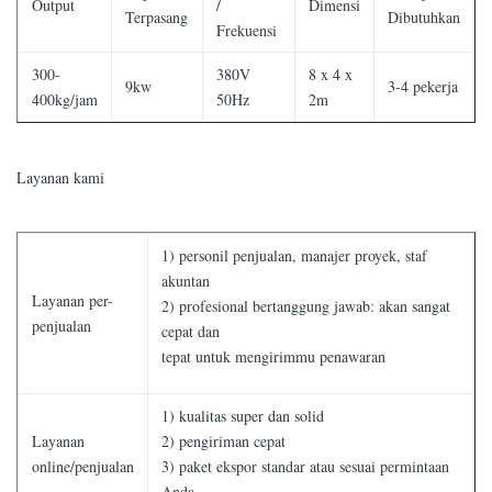
Output
/
Dimensi
Terpasang
Dibutuhkan
Frekuensi
300-
380V
8 x 4 x
9kw
3-4 pekerja
400kg/jam
50Hz
2m
Layanan kami
1) personil penjualan, manajer proyek, staf
akuntan
Layanan per-
2) profesional bertanggung jawab: akan sangat
penjualan
cepat dan
tepat untuk mengirimmu penawaran
1) kualitas super dan solid
Layanan
2) pengiriman cepat
online/penjualan
3) paket ekspor standar atau sesuai permintaan
Anda