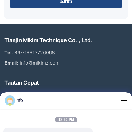
Kirim
Tianjin Mikim Technique Co.，Ltd.
Tel:
86--19913726068
Email:
info@mikimz.com
Tautan Cepat
Rumah
info
Produk
Pertunjukan VR
12:52 PM
Tentang Kami