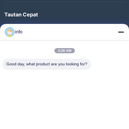
Tautan Cepat
Rumah
info
Produk
Pertunjukan VR
3:26 AM
Tentang Kami
Good day, what product are you looking for?
Tur Pabrik
Kontrol Kualitas
Hubungi Kami
Minta Penawaran Harga
Berita
Follow Us