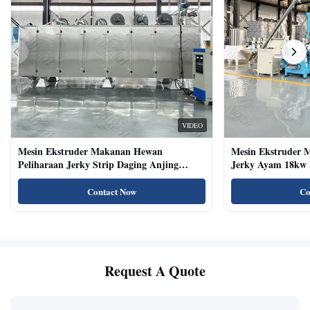
VIDEO
Mesin Ekstruder Makanan Hewan
Mesin Ekstruder 
Peliharaan Jerky Strip Daging Anjing
Jerky Ayam 18kw 
Dengan Sistem Baki Otomatis
Kucing Kering Al
Contact Now
Co
Request A Quote