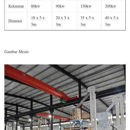
Kekuatan
80kw
90kw
150kw
200kw
18 x 5 x
20 x 5 x
35 x 5 x
40 x 5 x
Dimensi
3m
3m
3m
3m
Gambar Mesin