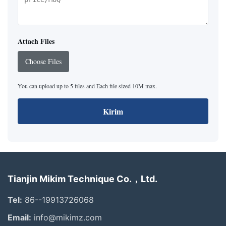
Attach Files
Choose Files
You can upload up to 5 files and Each file sized 10M max.
Kirim
Tianjin Mikim Technique Co.，Ltd.
Tel:
86--19913726068
Email:
info@mikimz.com