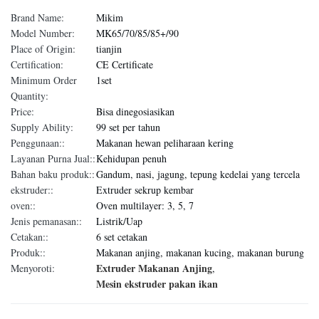
Brand Name:
Mikim
Model Number:
MK65/70/85/85+/90
Place of Origin:
tianjin
Certification:
CE Certificate
Minimum Order
1set
Quantity:
Price:
Bisa dinegosiasikan
Supply Ability:
99 set per tahun
Penggunaan::
Makanan hewan peliharaan kering
Layanan Purna Jual::
Kehidupan penuh
Bahan baku produk::
Gandum, nasi, jagung, tepung kedelai yang tercela
ekstruder::
Extruder sekrup kembar
oven::
Oven multilayer: 3, 5, 7
Jenis pemanasan::
Listrik/Uap
Cetakan::
6 set cetakan
Produk::
Makanan anjing, makanan kucing, makanan burung
Extruder Makanan Anjing
Menyoroti:
,
Mesin ekstruder pakan ikan