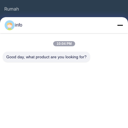
Rumah
Produk
info
Pertunjukan VR
Tentang Kami
10:04 PM
Tur Pabrik
Good day, what product are you looking for?
Kontrol Kualitas
Hubungi Kami
Minta Penawaran Harga
Berita
Follow Us