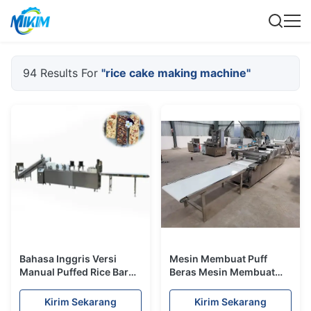
94 Results For
"rice cake making machine"
Bahasa Inggris Versi
Mesin Membuat Puff
Manual Puffed Rice Bar
Beras Mesin Membuat
Membuat Mesin /
Bar Cereal 200-
sarapan bar membuat
400kg/jam
Kirim Sekarang
Kirim Sekarang