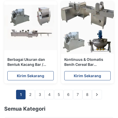
Berbagai Ukuran dan
Kontinuus & Otomatis
Bentuk Kacang Bar /
Benih Cereal Bar
Cereal Bar Membuat
Membuat Mesin / tanggal
Mesin tanpa limbah
sereal bar mesin
Kirim Sekarang
Kirim Sekarang
pemotong
1
2
3
4
5
6
7
8
Semua Kategori