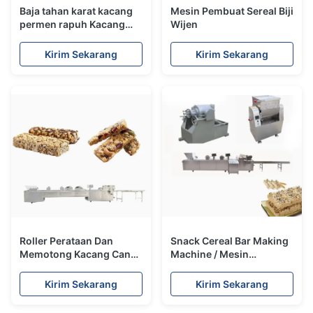
Baja tahan karat kacang
Mesin Pembuat Sereal Biji
permen rapuh Kacang
Wijen
Chikki membuat mesin
versi bahasa Inggris
Kirim Sekarang
Kirim Sekarang
Roller Perataan Dan
Snack Cereal Bar Making
Memotong Kacang Candy
Machine / Mesin
Bar Membuat Mesin
pembuatan bar kacang
SUS304 Bahan
terus menerus dan
Kirim Sekarang
Kirim Sekarang
otomatis