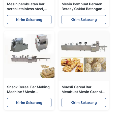
Mesin pembuatan bar
Mesin Pembuat Permen
sereal stainless steel,
Beras / Coklat Batangan
mesin pembuatan
Bengkak dengan
makanan ringan /
pembentukan dan
Kirim Sekarang
Kirim Sekarang
peralatan
pemotongan
Snack Cereal Bar Making
Muesli Cereal Bar
Machine / Mesin
Membuat Mesin Granola
pembuatan bar kacang
Bar Mesin pemotong
terus menerus dan
dengan Paten Baru
Kirim Sekarang
Kirim Sekarang
otomatis