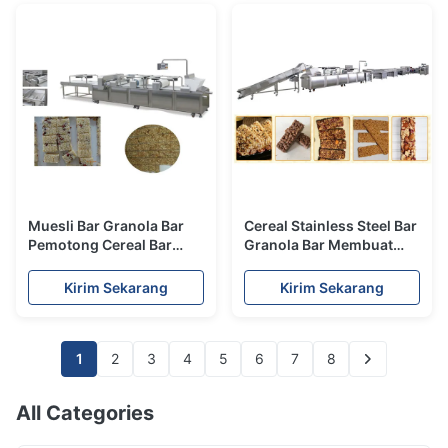
Muesli Bar Granola Bar
Cereal Stainless Steel Bar
Pemotong Cereal Bar
Granola Bar Membuat
Membuat Mesin
Mesin Bergulir Mesin
Performa yang baik
Pemotong
Kirim Sekarang
Kirim Sekarang
1
2
3
4
5
6
7
8
All Categories