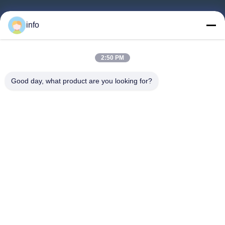
Rumah
info
Produk
Pertunjukan VR
2:50 PM
Tentang Kami
Good day, what product are you looking for?
Tur Pabrik
Kontrol Kualitas
Hubungi Kami
Minta Penawaran Harga
Berita
Follow Us