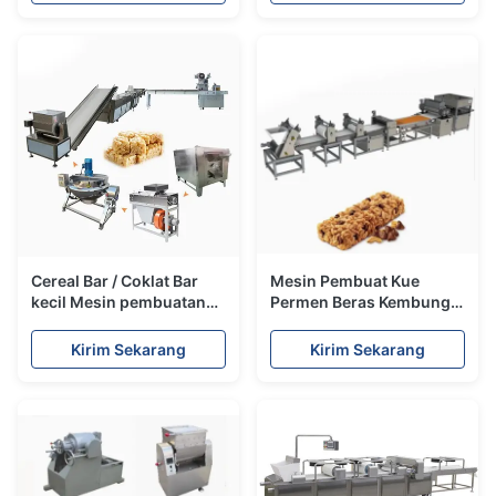
Cereal Bar / Coklat Bar
Mesin Pembuat Kue
kecil Mesin pembuatan
Permen Beras Kembung /
dengan bahan SS304
Mesin Pembuat Coklat,
mesin pembuat bola
Kirim Sekarang
Kirim Sekarang
popcorn