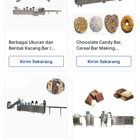
Berbagai Ukuran dan
Chocolate Candy Bar,
Bentuk Kacang Bar /
Cereal Bar Making
Cereal Bar Membuat
Machine Dengan
Mesin tanpa limbah
Jaminan Sedunia
Kirim Sekarang
Kirim Sekarang