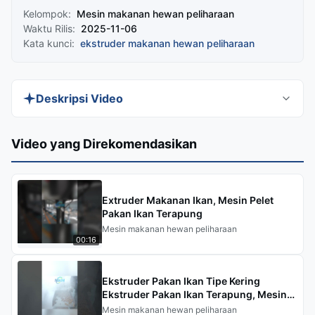
Kelompok:
Mesin makanan hewan peliharaan
Waktu Rilis:
2025-11-06
Kata kunci:
ekstruder makanan hewan peliharaan
Deskripsi Video
Kami telah mengujinya—lihat hal-hal penting dan
Video yang Direkomendasikan
apa yang diharapkan dalam pengoperasian
sebenarnya. Video ini memberikan panduan
lengkap tentang lini pemrosesan makanan hewan
Extruder Makanan Ikan, Mesin Pelet
peliharaan anjing kami yang berkapasitas tinggi,
Pakan Ikan Terapung
Mesin makanan hewan peliharaan
menunjukkan keseluruhan aliran produksi mulai
00:16
dari pencampuran bahan mentah hingga
penyedap akhir. Anda akan melihat bagaimana
Ekstruder Pakan Ikan Tipe Kering
berbagai bentuk dibuat menggunakan cetakan
Ekstruder Pakan Ikan Terapung, Mesin
yang dapat dipertukarkan dan mempelajari
Pelet Pakan Ternak
Mesin makanan hewan peliharaan