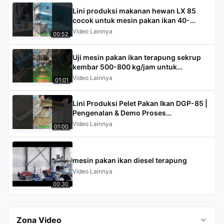
Lini produksi makanan hewan LX 85
cocok untuk mesin pakan ikan 40-
300kg/jam
Video Lainnya
00:52
Uji mesin pakan ikan terapung sekrup
kembar 500-800 kg/jam untuk
pelanggan Kamerun
Video Lainnya
01:01
Lini Produksi Pelet Pakan Ikan DGP-85 |
Pengenalan & Demo Proses
Lengkap#lini produksi pakan ikan
Video Lainnya
01:00
mesin pakan ikan diesel terapung
Video Lainnya
00:30
Zona Video