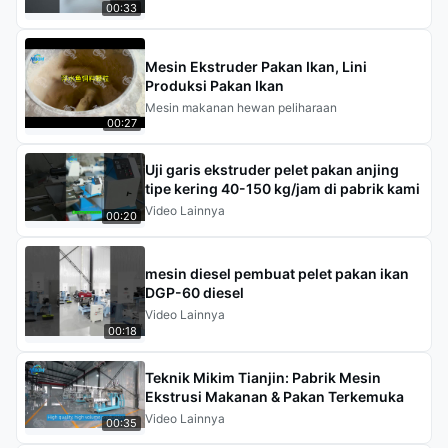
00:33
tentang kinerja kuat alat berat di berbagai model
kapasitas.
Mesin Ekstruder Pakan Ikan, Lini
Produksi Pakan Ikan
Mesin makanan hewan peliharaan
00:27
Uji garis ekstruder pelet pakan anjing
tipe kering 40-150 kg/jam di pabrik kami
Video Lainnya
00:20
mesin diesel pembuat pelet pakan ikan
DGP-60 diesel
Video Lainnya
00:18
Teknik Mikim Tianjin: Pabrik Mesin
Ekstrusi Makanan & Pakan Terkemuka
Video Lainnya
00:35