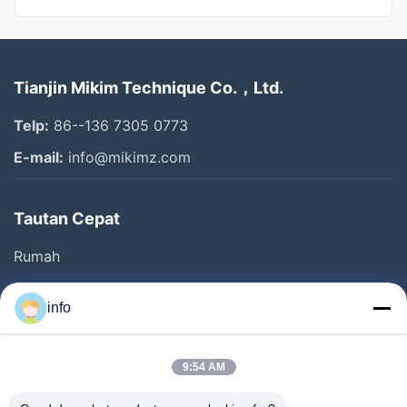
Semua Video
Tianjin Mikim Technique Co.，Ltd.
Mesin makanan hewan peliharaan
Telp:
86--136 7305 0773
Mesin bar sereal
E-mail:
info@mikimz.com
Mesin serpihan jagung
Tautan Cepat
Mesin Perawatan Hewan Peliharaan
Rumah
Mesin perawatan anjing
Produk
Mesin Bar Granola
info
Pertunjukan VR
Tentang Kami
mesin makanan ringan puff
9:54 AM
Tur Pabrik
Video Lainnya