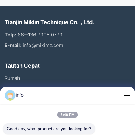
Semua Video
Tianjin Mikim Technique Co.，Ltd.
Mesin makanan hewan peliharaan
Telp:
86--136 7305 0773
Mesin bar sereal
E-mail:
info@mikimz.com
Mesin serpihan jagung
Tautan Cepat
Mesin Perawatan Hewan Peliharaan
Rumah
Mesin perawatan anjing
Produk
Mesin Bar Granola
info
Pertunjukan VR
Tentang Kami
mesin makanan ringan puff
6:48 PM
Tur Pabrik
Video Lainnya
Good day, what product are you looking for?
Kontrol Kualitas