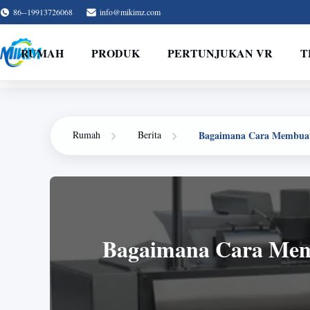
86--19913726068
info@mikimz.com
RUMAH
PRODUK
PERTUNJUKAN VR
T
Bagaimana Cara Membuat
Rumah
Berita
Bagaimana Cara Mem