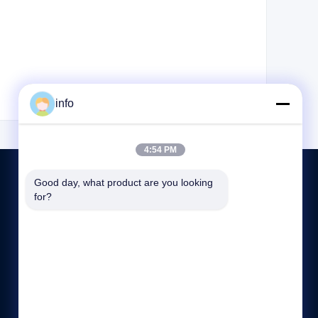
info
4:54 PM
Good day, what product are you looking 
for?
HUBUNGI KAMI
86--19913726068
8:45-18:00
info@mikimz.com