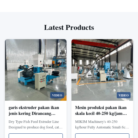
Latest Products
VIDEO
VIDEO
garis ekstruder pakan ikan
Mesin produksi pakan ikan
jenis kering Dirancang
skala kecil 40-250 kg/jam
untuk memproduksi
sepenuhnya otomatis
Dry Type Fish Feed Extruder Line
MIKIM Machinery's 40-250
Makanan Anjing Makanan
MIKIM Machinery dapat
Designed to produce dog food, cat
kg/hour Fully Automatic Small-Scale
Kucing Makanan Ikan dan
menghasilkan pelet pakan
food, fish feed, and poultry feed with
Fish Feed Production Machine This
Makanan Unggas dengan
ikan terapung dan pelet