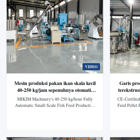
VIDEO
Mesin produksi pakan ikan skala kecil
Garis pro
40-250 kg/jam sepenuhnya otomatis
terekstrus
MIKIM Machinery dapat
berse
MIKIM Machinery's 40-250 kg/hour Fully
CE-Certified
menghasilkan pelet pakan ikan
memproses
Automatic Small-Scale Fish Feed Production
Feed Pellet 
terapung dan pelet makanan hewan
pellet
Machine This machine produces floating fish
fully stain
peliharaan, yang cocok untuk
akuak
feed pellets and pet food pellets, suitable for
Pellet Produ
akuakultur dan makanan hewan
aquaculture and pet food industries. Floating
raw material
Fish Feed Machinery and Equipment Our
for aquacult
peliharaan.
floating fish feed extruder, developed ...
De