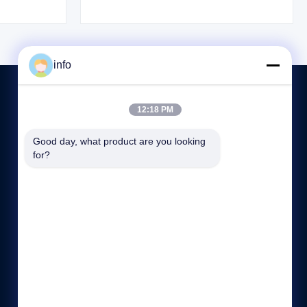
ransi 1 tahun,
pabrik pakan.
la gratis.
info
12:18 PM
HUBUNGI KAMI
Good day, what product are you looking 
for?
86--136 7305 0773
8:45-18:00
info@mikimz.com
Lantai 25, Pusat Komersial Huafu, Distrik Wenfeng, Kota
Anyang, Provinsi Henan