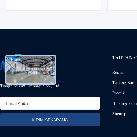
developed through years of research in food
kapasitas 
machinery. This advanced system creates pet
de
food with novel shapes, unique taste profiles,
and ...
TAUTAN 
Rumah
Tentang Kami
Tianjin Mikim Technique co., Ltd.
Produk
Hubungi kami
Sitemap