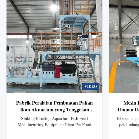
VIDEO
Pabrik Peralatan Pembuatan Pakan
Mesin 
Ikan Akuarium yang Tenggelam
Umpan Ud
Mengambang, Mesin Pengolah Pakan
Tipe Ker
Sinking Floating Aquarium Fish Feed
Ekstruder pa
Ayam Burung Hewan, Lini Mesin
Manufacturing Equipment Plant Pet Food
pelet udan
Pemrosesan Babi Kucing Anjing
Production Line Overview Our pet food
desain sek
Makanan Hewan Pelet
machine is a newly-designed production line
disesuaikan