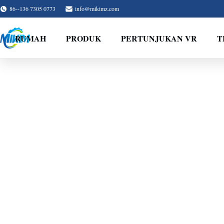
86--136 7305 0773
info@mikimz.com
RUMAH
PRODUK
PERTUNJUKAN VR
T