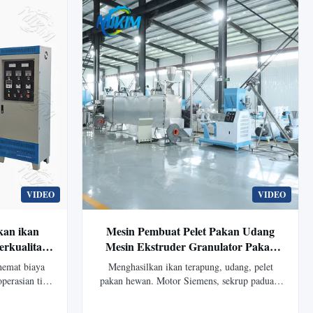
VIDEO
VIDEO
kan ikan
Mesin Pembuat Pelet Pakan Udang
erkualitas
Mesin Ekstruder Granulator Pakan
arga mesin
Kucing Anjing Kelinci Udang Mesin
hemat biaya
Menghasilkan ikan terapung, udang, pelet
 terbaik di
Pembuat Pakan Ikan Mengapung
perasian tipe
pakan hewan. Motor Siemens, sekrup paduan,
l
 sehingga
cetakan yang dapat disesuaikan. Efisien, tahan
alitas tinggi
lama, garansi 1 tahun. Untuk peternakan &