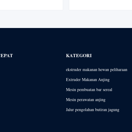
40-2000kg/jam. Bersertifikasi BV
dengan stabilitas air 24 jam+. Ga
ngan garansi 12 bulan.
motor Siemens, dukungan formu
CEPAT
KATEGORI
ekstruder makanan hewan peliharaan
Extruder Makanan Anjing
Mesin pembuatan bar sereal
Mesin perawatan anjing
Jalur pengolahan butiran jagung