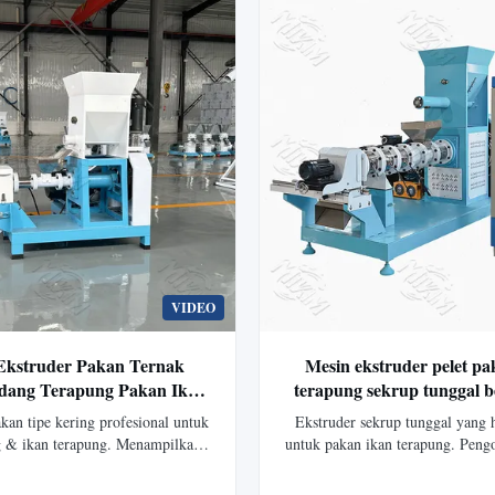
VIDEO
Ekstruder Pakan Ternak
Mesin ekstruder pelet pa
ang Terapung Pakan Ikan
terapung sekrup tunggal b
ing Penggiling Kasar Baru
tinggi 120-1200 kg/jam, h
kan tipe kering profesional untuk
Ekstruder sekrup tunggal yang 
ekstruder pelet pakan udang
g & ikan terapung. Menampilkan
untuk pakan ikan terapung. Pengo
India untuk dijua
rup modular, cetakan yang dapat
kering menghilangkan boiler,
, dan konstruksi tahan lama. Dari
mengurangi investasi. Pelet berku