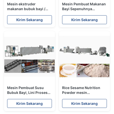
Mesin ekstruder
Mesin Pembuat Makanan
makanan bubuk bayi /
Bayi Sepenuhnya
mesin pembuatan
Otomatis
makanan bayi
Kirim Sekarang
Kirim Sekarang
sepenuhnya otomatis
Mesin Pembuat Susu
Rice Sesame Nutrition
Bubuk Bayi, Lini Proses
Powder mesin
Bubuk Nutrisi
pembuatan makanan
otomatis, dua sekrup
Kirim Sekarang
Kirim Sekarang
Extruder