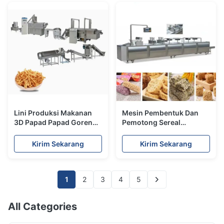
Lini Produksi Makanan
Mesin Pembentuk Dan
3D Papad Papad Goreng
Pemotong Sereal
Otomatis
Rempeyek Kacang
Dikendalikan oleh
Kirim Sekarang
Kirim Sekarang
Siemens PLC
1
2
3
4
5
All Categories