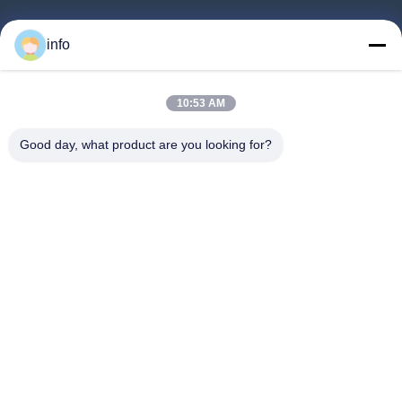
Rumah
info
Produk
Pertunjukan VR
10:53 AM
Tentang Kami
Good day, what product are you looking for?
Tur Pabrik
Kontrol Kualitas
Hubungi Kami
Minta Penawaran Harga
Berita
Follow Us