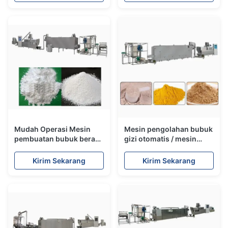
Mudah Operasi Mesin
Mesin pengolahan bubuk
pembuatan bubuk beras
gizi otomatis / mesin
Mesin pengolahan
pembuatan makanan bayi
makanan bayi 197kw
Kirim Sekarang
Kirim Sekarang
200~300kg/jam