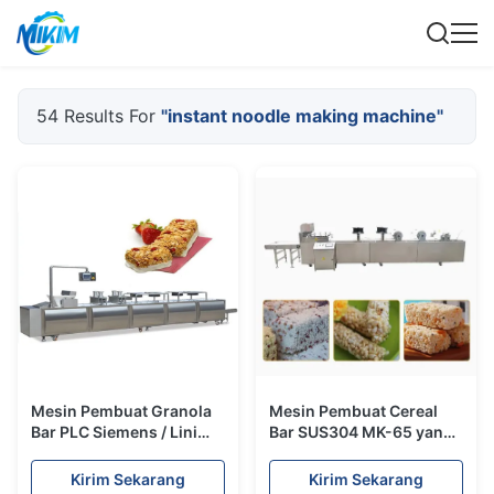
54 Results For
"instant noodle making machine"
Mesin Pembuat Granola
Mesin Pembuat Cereal
Bar PLC Siemens / Lini
Bar SUS304 MK-65 yang
Bar Sereal Kacang
Dipatenkan 300~500kg
300~500kg/Jam
per jam
Kirim Sekarang
Kirim Sekarang